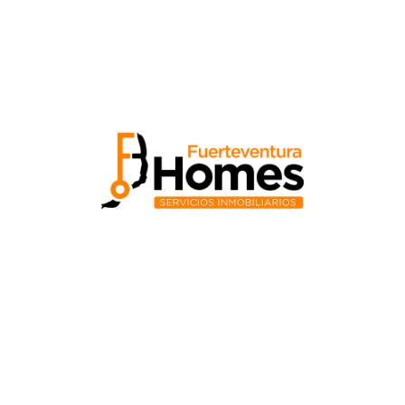
Propiedades recientes
Parcela en Triquivijate, Antigua
Antigua,
75000 / €
Simular hipoteca
Precio de compra ($)
Depósito