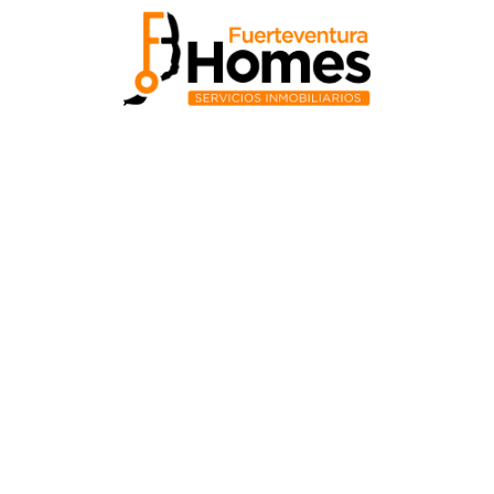
Precio de compra ($)
Depósito
Porcentaje (%)
Euros ($)
Tasa (%)
Término
Años (s)
Mesas(s)