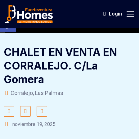
Skip
to
Login
Abrir barra de herramientas
content
CHALET EN VENTA EN
CORRALEJO. C/La
Gomera
Corralejo, Las Palmas
noviembre 19, 2025