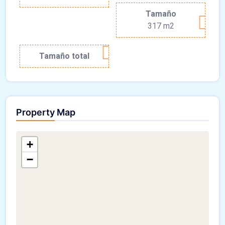
Tamaño
317 m2
Tamaño total
Property Map
+
−