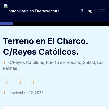
Skip
to
Login
Abrir barra de herramientas
content
Terreno en El Charco.
C/Reyes Católicos.
C/Reyes Católicos, Puerto del Rosario, 35600, Las
Palmas
noviembre 12, 2025