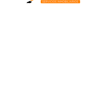
Propiedades recientes
Parcela en Triquivijate, Antigua
Antigua,
75000 / €
Simular hipoteca
Precio de compra ($)
Depósito